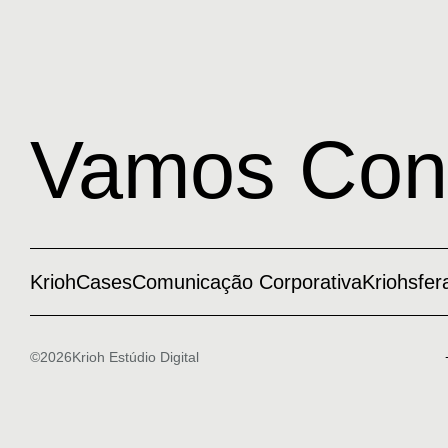
Vamos Con
Krioh
Cases
Comunicação Corporativa
Kriohsfer
©2026Krioh Estúdio Digital