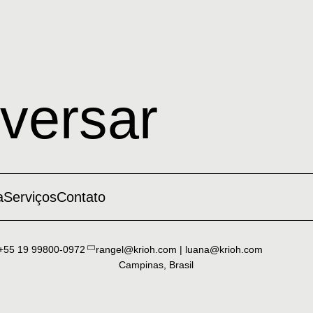
versar
a
Serviços
Contato
+55 19 99800-0972
rangel@krioh.com | luana@krioh.com
Campinas, Brasil